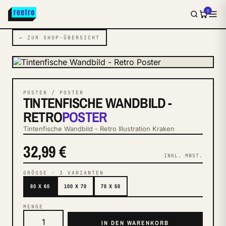
0
← ZUR SHOP-ÜBERSICHT
POSTER / POSTER
TINTENFISCHE WANDBILD -
RETRO
POSTER
Tintenfische Wandbild - Retro Illustration Kraken
32,99 €
INKL. MWST.
GRÖSSE
·
3
VARIANTEN
80 X 60
100 X 70
70 X 50
MENGE
IN DEN WARENKORB