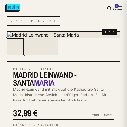
0
← ZUR SHOP-ÜBERSICHT
1 / 3
POSTER / LEINWAENDE
MADRID LEINWAND -
SANTA
MARIA
Madrid-Leinwand mit Blick auf die Kathedrale Santa
Maria, historische Ansicht in kräftigen Farben. Ein Must-
have für Liebhaber spanischer Architektur!
32,99 €
INKL. MWST.
GRÖSSE
·
4
VARIANTEN