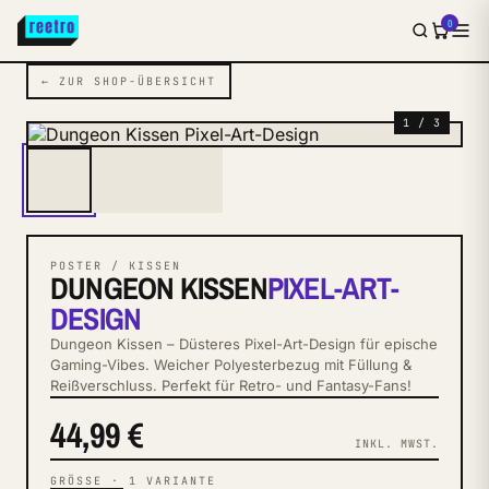
0
← ZUR SHOP-ÜBERSICHT
1 / 3
POSTER / KISSEN
DUNGEON KISSEN
PIXEL-ART-
DESIGN
Dungeon Kissen – Düsteres Pixel-Art-Design für epische
Gaming-Vibes. Weicher Polyesterbezug mit Füllung &
Reißverschluss. Perfekt für Retro- und Fantasy-Fans!
44,99 €
INKL. MWST.
GRÖSSE
·
1
VARIANTE