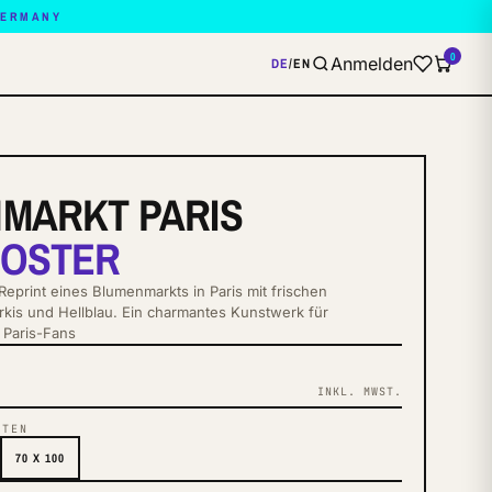
GERMANY
0
Anmelden
DE
/
EN
MARKT PARIS
POSTER
Reprint eines Blumenmarkts in Paris mit frischen
ürkis und Hellblau. Ein charmantes Kunstwerk für
 Paris-Fans
INKL. MWST.
NTEN
70 X 100