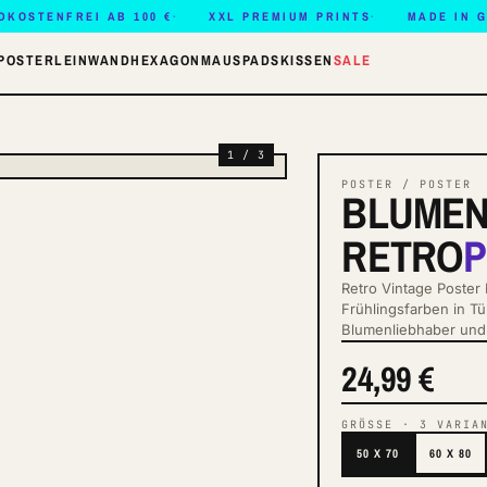
DKOSTENFREI AB 100 €
XXL PREMIUM PRINTS
MADE IN 
POSTER
LEINWAND
HEXAGON
MAUSPADS
KISSEN
SALE
1 / 3
POSTER / POSTER
BLUMEN
RETRO
Retro Vintage Poster 
Frühlingsfarben in T
Blumenliebhaber und
24,99 €
GRÖSSE
·
3
VARIA
50 X 70
60 X 80