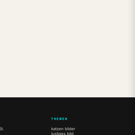
THEMEN
t.
katzen bilder
lustiges bild