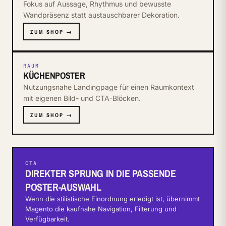
Fokus auf Aussage, Rhythmus und bewusste
Wandpräsenz statt austauschbarer Dekoration.
ZUM SHOP →
RAUM
KÜCHENPOSTER
Nutzungsnahe Landingpage für einen Raumkontext
mit eigenen Bild- und CTA-Blöcken.
ZUM SHOP →
CTA
DIREKTER SPRUNG IN DIE PASSENDE
POSTER-AUSWAHL
Wenn die stilistische Einordnung erledigt ist, übernimmt
Magento die kaufnahe Navigation, Filterung und
Verfügbarkeit.