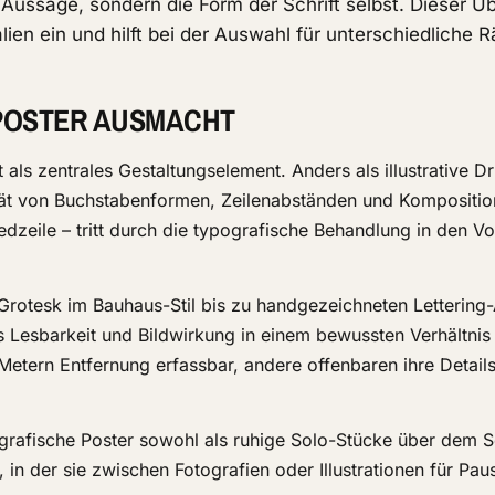
e Aussage, sondern die Form der Schrift selbst. Dieser Üb
lien ein und hilft bei der Auswahl für unterschiedliche 
POSTER AUSMACHT
 als zentrales Gestaltungselement. Anders als illustrative D
lität von Buchstabenformen, Zeilenabständen und Kompositio
e Liedzeile – tritt durch die typografische Behandlung in den 
 Grotesk im Bauhaus-Stil bis zu handgezeichneten Lettering-
s Lesbarkeit und Bildwirkung in einem bewussten Verhältnis
tern Entfernung erfassbar, andere offenbaren ihre Details
grafische Poster sowohl als ruhige Solo-Stücke über dem S
, in der sie zwischen Fotografien oder Illustrationen für Pa