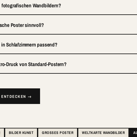
u fotografischen Wandbildern?
ische Poster sinnvoll?
h in Schlafzimmern passend?
etro-Druck von Standard-Postern?
R ENTDECKEN →
R
BILDER KUNST
GROSSES POSTER
WELTKARTE WANDBILDER
A