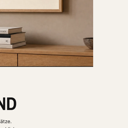
ND
ätze.