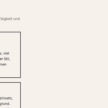
rbigkeit und
, viel
r Stil,
umen
zinsatz,
grund.