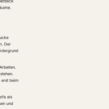
erblick
Räume.
rucke
n. Der
Vordergrund
Arbeiten.
 stehen.
 erst beim
ofa als
usen und