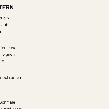
STERN
d ein
sauber.
n
ifen etwas
r eignen
ve.
monochromen
. Schmale
ie grafische