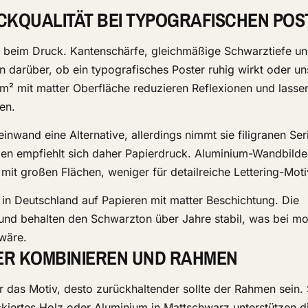
CKQUALITÄT BEI TYPOGRAFISCHEN PO
e beim Druck. Kantenschärfe, gleichmäßige Schwarztiefe un
n darüber, ob ein typografisches Poster ruhig wirkt oder un
/m² mit matter Oberfläche reduzieren Reflexionen und lasse
en.
nwand eine Alternative, allerdings nimmt sie filigranen Ser
aden empfiehlt sich daher Papierdruck. Aluminium-Wandbilde
e mit großen Flächen, weniger für detailreiche Lettering-Moti
 in Deutschland auf Papieren mit matter Beschichtung. Die
g und behalten den Schwarzton über Jahre stabil, was bei 
 wäre.
ER KOMBINIEREN UND RAHMEN
er das Motiv, desto zurückhaltender sollte der Rahmen sein
ackiertes Holz oder Aluminium in Mattschwarz unterstützen d