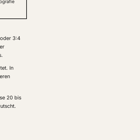
ografie
 oder 3:4
er
s.
et. In
deren
se 20 bis
utscht.