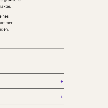
rakter.
elnes
Klammer.
nden.
+
+