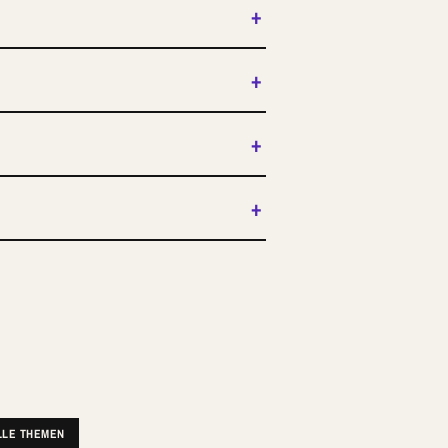
+
+
+
+
LLE THEMEN