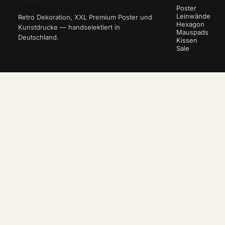
Poster
Leinwände
Retro Dekoration, XXL Premium Poster und
Hexagon
Kunstdrucke — handselektiert in
Mauspads
Deutschland.
Kissen
Sale
NEWSLETTER
10 % auf deine erste Bestellung.
ABO
VERTRAG WIDERRUFEN
© 2026 reetro · e-companion.de