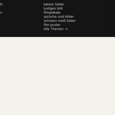
t.
katzen bilder
lustiges bild
en
filmplakate
sprüche und bilder
schwarz weiß bilder
film poster
Alle Themen →
AGB
Datenschutz
Impressum
Widerrufsbelehrung