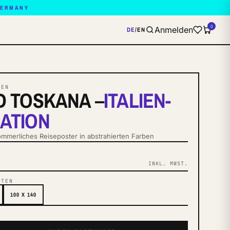
GERMANY
0
Anmelden
DE
/
EN
XEN
D TOSKANA –
ITALIEN-
RATION
ommerliches Reiseposter in abstrahierten Farben
INKL. MWST.
NTEN
100 X 140