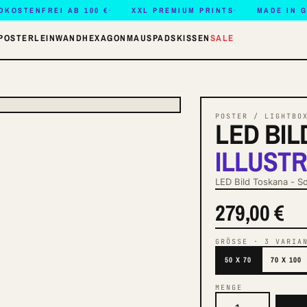
DKOSTENFREI AB 100 €
XXL PREMIUM PRINTS
MADE IN 
POSTER
LEINWAND
HEXAGON
MAUSPADS
KISSEN
SALE
POSTER / LIGHTBO
LED BIL
ILLUST
LED Bild Toskana - S
279,00 €
GRÖSSE
·
3
VARIA
50 X 70
70 X 100
MENGE