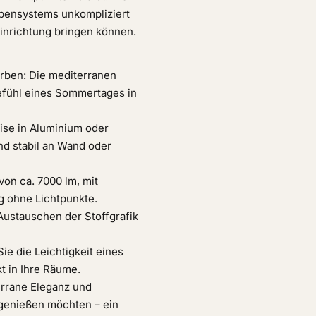
ippensystems unkompliziert
Einrichtung bringen können.
arben: Die mediterranen
efühl eines Sommertages in
ise in Aluminium oder
nd stabil an Wand oder
on ca. 7000 lm, mit
g ohne Lichtpunkte.
Austauschen der Stoffgrafik
ie die Leichtigkeit eines
t in Ihre Räume.
terrane Eleganz und
genießen möchten – ein