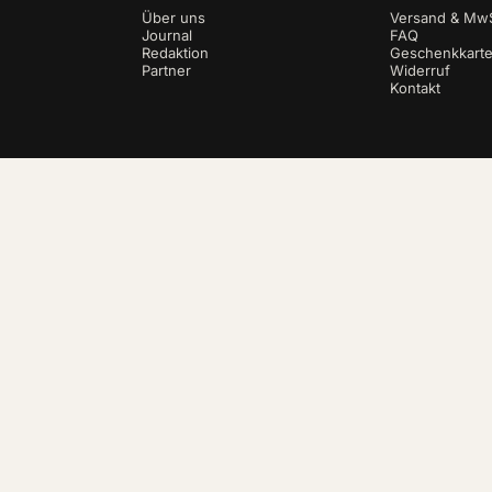
Über uns
Versand & MwS
Journal
FAQ
Redaktion
Geschenkkart
Partner
Widerruf
Kontakt