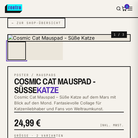
0
← ZUR SHOP-ÜBERSICHT
1 / 3
POSTER / MAUSPADS
COSMIC CAT MAUSPAD -
SÜSSE
KATZE
Cosmic Cat Mauspad – Süße Katze auf dem Mars mit
Blick auf den Mond. Fantasievolle Collage für
Katzenliebhaber und Fans von Weltraumkunst.
24,99 €
INKL. MWST.
GRÖSSE
·
2
VARIANTEN