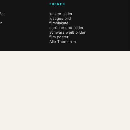
THEMEN
t.
katzen bilder
lustiges bild
en
filmplakate
sprüche und bilder
schwarz weiß bilder
film poster
Alle Themen →
AGB
Datenschutz
Impressum
Widerrufsbelehrung