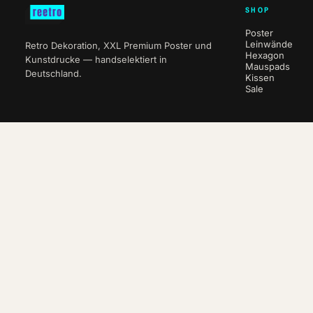
SHOP
Poster
Leinwände
Retro Dekoration, XXL Premium Poster und
Hexagon
Kunstdrucke — handselektiert in
Mauspads
Deutschland.
Kissen
Sale
NEWSLETTER
10 % auf deine erste Bestellung.
ABO
VERTRAG WIDERRUFEN
© 2026 reetro · e-companion.de