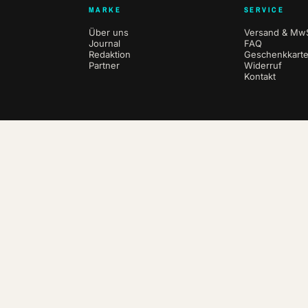
MARKE
SERVICE
Über uns
Versand & MwS
Journal
FAQ
Redaktion
Geschenkkart
Partner
Widerruf
Kontakt