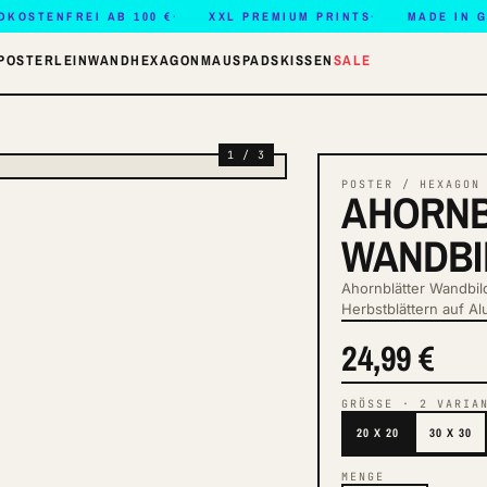
DKOSTENFREI AB 100 €
XXL PREMIUM PRINTS
MADE IN 
POSTER
LEINWAND
HEXAGON
MAUSPADS
KISSEN
SALE
1 / 3
POSTER / HEXAGON
AHORNB
WANDBI
Ahornblätter Wandbi
Herbstblättern auf Al
24,99 €
GRÖSSE
·
2
VARIA
20 X 20
30 X 30
MENGE