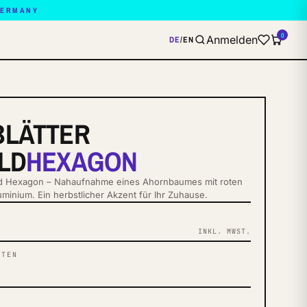
GERMANY
0
Anmelden
DE
/
EN
LÄTTER
LD
HEXAGON
ld Hexagon – Nahaufnahme eines Ahornbaumes mit roten
uminium. Ein herbstlicher Akzent für Ihr Zuhause.
INKL. MWST.
NTEN