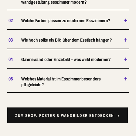
wandgestaltung esszimmer modern?
+
02
Welche Farben passen zu modernen Esszimmern?
+
03
Wie hoch sollte ein Bild über dem Esstisch hängen?
+
04
Galeriewand oder Einzelbild – was wirkt moderner?
+
05
Welches Material ist im Esszimmer besonders
pflegeleicht?
ZUM SHOP: POSTER & WANDBILDER ENTDECKEN →