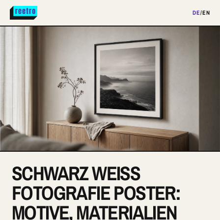
DE
/
EN
SCHWARZ WEISS F
OTOGRAFIE POSTER: M
OTIVE, MATERIALIEN U