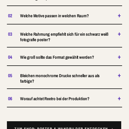
+
02
Welche Motive passen in welchen Raum?
+
03
Welche Rahmung empfiehlt sich für ein schwarz weiß
fotografie poster?
+
04
Wie groß sollte das Format gewählt werden?
+
05
Bleichen monochrome Drucke schneller aus als
farbige?
+
06
Worauf achtet Reetro bei der Produktion?
ZUM SHOP: POSTER & WANDBILDER ENTDECKEN →