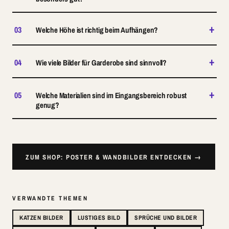
+
03
Welche Höhe ist richtig beim Aufhängen?
+
04
Wie viele Bilder für Garderobe sind sinnvoll?
+
05
Welche Materialien sind im Eingangsbereich robust
genug?
ZUM SHOP: POSTER & WANDBILDER ENTDECKEN →
VERWANDTE THEMEN
KATZEN BILDER
LUSTIGES BILD
SPRÜCHE UND BILDER