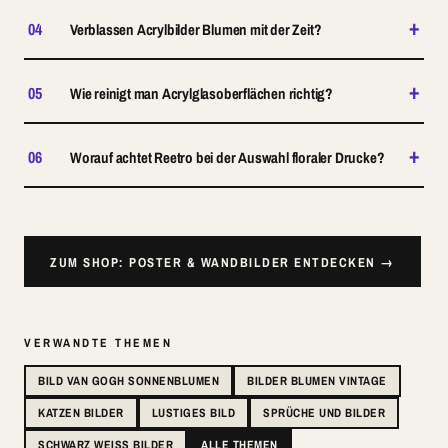
+
04
Verblassen Acrylbilder Blumen mit der Zeit?
+
05
Wie reinigt man Acrylglasoberflächen richtig?
+
06
Worauf achtet Reetro bei der Auswahl floraler Drucke?
ZUM SHOP: POSTER & WANDBILDER ENTDECKEN →
VERWANDTE THEMEN
BILD VAN GOGH SONNENBLUMEN
BILDER BLUMEN VINTAGE
KATZEN BILDER
LUSTIGES BILD
SPRÜCHE UND BILDER
SCHWARZ WEISS BILDER
ALLE THEMEN