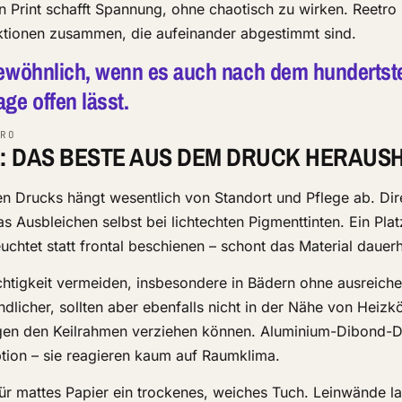
rint schafft Spannung, ohne chaotisch zu wirken. Reetro s
ktionen zusammen, die aufeinander abgestimmt sind.
rgewöhnlich, wenn es auch nach dem hundertst
ge offen lässt.
RO
: DAS BESTE AUS DEM DRUCK HERAUS
n Drucks hängt wesentlich von Standort und Pflege ab. Dir
 Ausbleichen selbst bei lichtechten Pigmenttinten. Ein Plat
euchtet statt frontal beschienen – schont das Material dauerh
uchtigkeit vermeiden, insbesondere in Bädern ohne ausreich
dlicher, sollten aber ebenfalls nicht in der Nähe von Heizk
en den Keilrahmen verziehen können. Aluminium-Dibond-D
Option – sie reagieren kaum auf Raumklima.
Für mattes Papier ein trockenes, weiches Tuch. Leinwände la