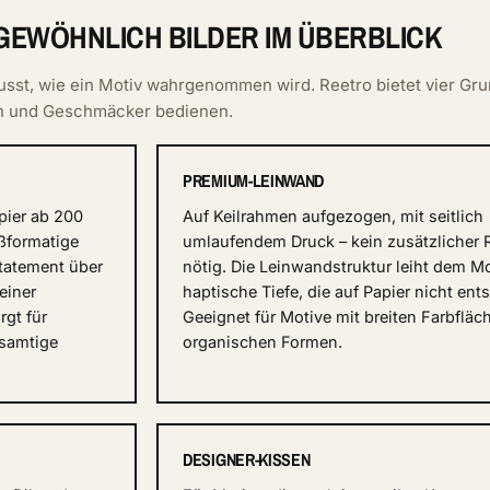
EWÖHNLICH BILDER IM ÜBERBLICK
sst, wie ein Motiv wahrgenommen wird. Reetro bietet vier Gr
en und Geschmäcker bedienen.
PREMIUM-LEINWAND
pier ab 200
Auf Keilrahmen aufgezogen, mit seitlich
ßformatige
umlaufendem Druck – kein zusätzlicher
Statement über
nötig. Die Leinwandstruktur leiht dem Mo
einer
haptische Tiefe, die auf Papier nicht ents
rgt für
Geeignet für Motive mit breiten Farbflä
 samtige
organischen Formen.
DESIGNER-KISSEN