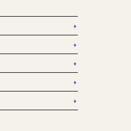
+
+
+
+
+