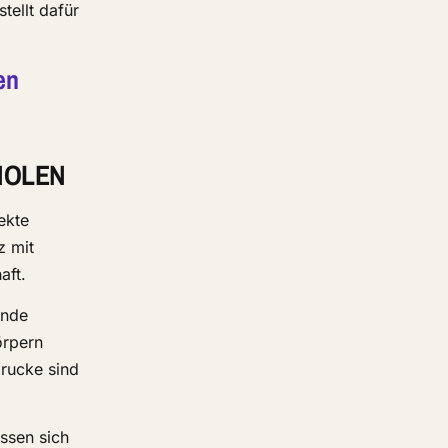
tellt dafür
en
HOLEN
ekte
z mit
aft.
ende
örpern
rucke sind
ssen sich