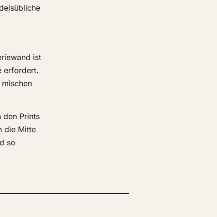
delsübliche
riewand ist
 erfordert.
u mischen
 den Prints
 die Mitte
nd so