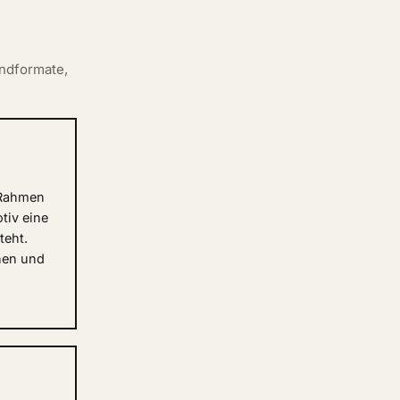
undformate,
 Rahmen
tiv eine
teht.
chen und