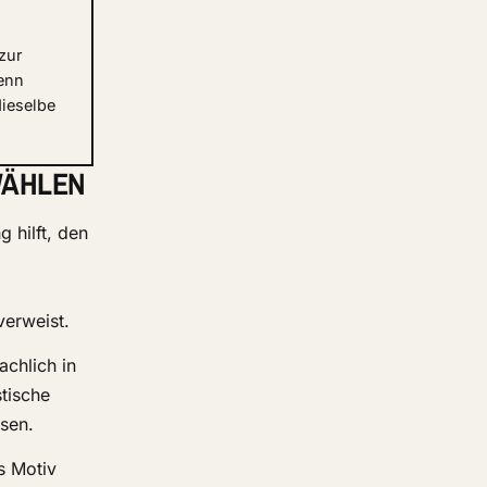
zur
enn
dieselbe
ÄHLEN
g hilft, den
verweist.
achlich in
stische
sen.
s Motiv