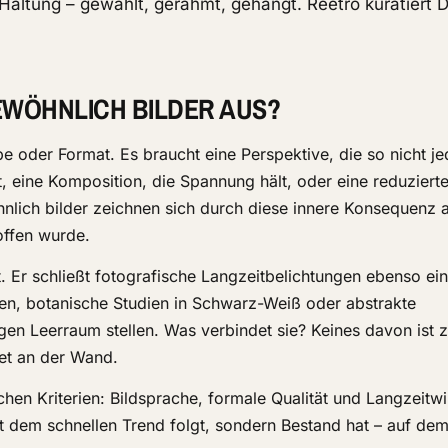
Haltung – gewählt, gerahmt, gehängt. Reetro kuratiert 
WÖHNLICH BILDER AUS?
rbe oder Format. Es braucht eine Perspektive, die so nicht je
t, eine Komposition, die Spannung hält, oder eine reduzierte
hnlich bilder zeichnen sich durch diese innere Konsequenz 
offen wurde.
t. Er schließt fotografische Langzeitbelichtungen ebenso ei
onen, botanische Studien in Schwarz-Weiß oder abstrakte
en Leerraum stellen. Was verbindet sie? Keines davon ist zu
et an der Wand.
chen Kriterien: Bildsprache, formale Qualität und Langzeitw
cht dem schnellen Trend folgt, sondern Bestand hat – auf de