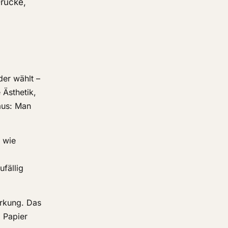
Drucke,
der wählt –
 Ästhetik,
aus: Man
n wie
fällig
irkung. Das
m Papier