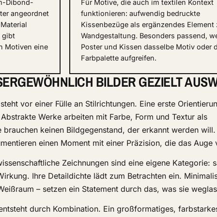
m-Dibond-
Für Motive, die auch im textilen Kontext
ster angeordnet
funktionieren: aufwendig bedruckte
Material
Kissenbezüge als ergänzendes Element 
 gibt
Wandgestaltung. Besonders passend, w
n Motiven eine
Poster und Kissen dasselbe Motiv oder 
Farbpalette aufgreifen.
SERGEWÖHNLICH BILDER GEZIELT AUSW
eht vor einer Fülle an Stilrichtungen. Eine erste Orientierun
bstrakte Werke arbeiten mit Farbe, Form und Textur als
e brauchen keinen Bildgegenstand, der erkannt werden will.
mentieren einen Moment mit einer Präzision, die das Auge 
wissenschaftliche Zeichnungen sind eine eigene Kategorie: s
irkung. Ihre Detaildichte lädt zum Betrachten ein. Minimali
 Weißraum – setzen ein Statement durch das, was sie weglas
entsteht durch Kombination. Ein groß­formatiges, farb­starke