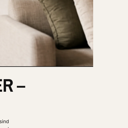
– W
sind