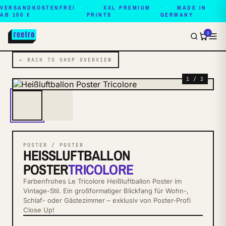
VERSANDKOSTENFREI
XXL PREMIUM
MADE IN
AB 100 €
PRINTS
GERMANY
0
← BACK TO SHOP OVERVIEW
1 / 2
POSTER / POSTER
HEISSLUFTBALLON P
OSTER
TRICOLORE
Farbenfrohes Le Tricolore Heißluftballon Poster im
Vintage-Stil. Ein großformatiger Blickfang für Wohn-,
Schlaf- oder Gästezimmer – exklusiv von Poster-Profi
Close Up!