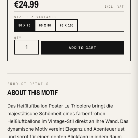
€24.99
INCL. VAT
SIZE
·
3
VARIANTS
50 X 70
60 X 80
70 X 100
QTY
ADD TO CART
PRODUCT DETAILS
ABOUT THIS MOTIF
Das Heißluftballon Poster Le Tricolore bringt die
majestätische Schönheit eines farbenfrohen
Heißluftballons im Vintage-Stil direkt an Ihre Wand. Das
dynamische Motiv vereint Eleganz und Abenteuerlust
und sorgt für einen echten Blickfang in jedem Raum.